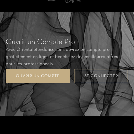
Ouvrir un Compte Pro
Avec Orientaletendance.com, ouvrez un compte pro
gratuitement en ligne et bénéficiez des meilleures offres
pour les professionnels.
OUVRIR UN COMPTE
SE CONNECTER