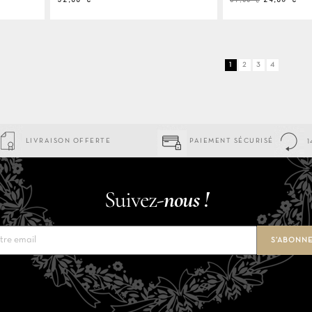
de
base
1
2
3
4
LIVRAISON OFFERTE
PAIEMENT SÉCURISÉ
1
Suivez-
nous !