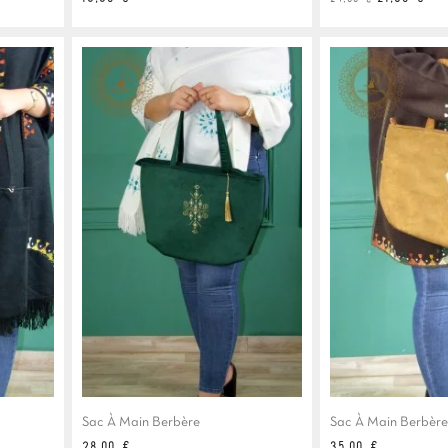
de
base
Sac À Main Berbère
Sac À Main Berbère
Prix
Prix
28,00 €
35,00 €