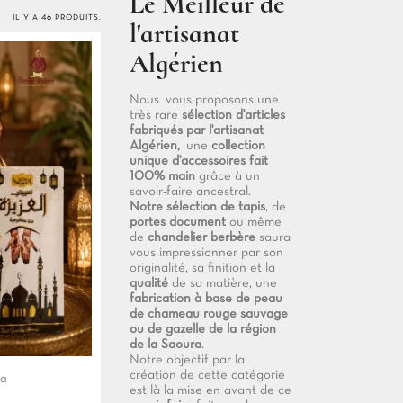
Le Meilleur de
IL Y A 46 PRODUITS.
l'artisanat
Algérien
Nous vous proposons une
très rare
sélection d'articles
fabriqués par l'artisanat
Algérien,
une
collection
unique d'accessoires fait
100% main
grâce à un
savoir-faire ancestral.
Notre sélection de tapis
, de
portes document
ou même
de
chandelier berbère
saura
vous impressionner par son
originalité, sa finition et la
qualité
de sa matière, une
fabrication à base de peau
de chameau rouge sauvage
ou de gazelle de la région
de la Saoura
.
Notre objectif par la
création de cette catégorie
za
est là la mise en avant de ce