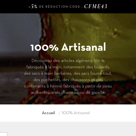
DE RÉDUCTION CODE :
120€
LIVRAISON GRATUITE DÈS
D'ACHAT
-5%
CFME43
DE RÉDUCTION CODE :
100% Artisanal
Découvrez des articles algériens 100 %
fabriqués à la main, notamment des foulards,
des sacs à main berbères, des sacs fourre-tout,
des pochettes, des chaussons et des
contenants à henné fabriqués à partir de peau
authentique de chameau ou de gazelle.
Accueil
100% Artisanal