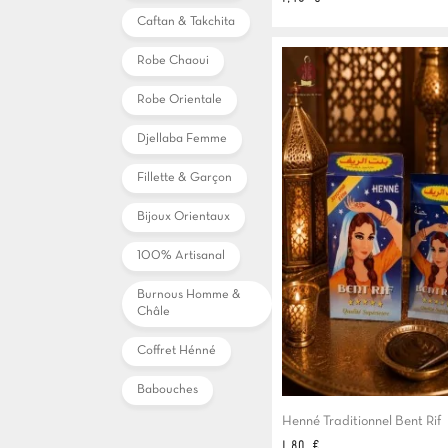
Caftan & Takchita
Robe Chaoui
Robe Orientale
Djellaba Femme
Fillette & Garçon
Bijoux Orientaux
100% Artisanal
Burnous Homme &
Châle
Coffret Hénné
Babouches
Henné Traditionnel Bent Rif
Prix
1,80 €