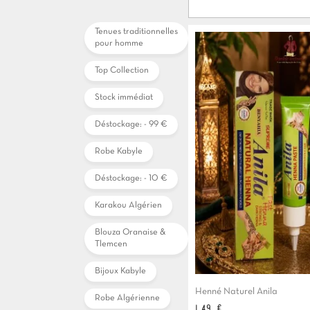
Tenues traditionnelles
pour homme
Top Collection
Stock immédiat
Déstockage: - 99 €
Robe Kabyle
Déstockage: - 10 €
Karakou Algérien
Blouza Oranaise &
Tlemcen
Bijoux Kabyle
Henné Naturel Anila
Robe Algérienne
Prix
1,49 €