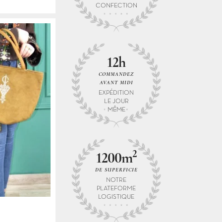
CONFECTION
12h
COMMANDEZ
AVANT MIDI
EXPÉDITION
LE JOUR
MÊME
2
1200m
DE SUPERFICIE
NOTRE
PLATEFORME
LOGISTIQUE