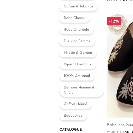
de
Caftan & Takchita
base
Robe Chaoui
-12%
Robe Orientale
Djellaba Femme
Fillette & Garçon
Bijoux Orientaux
100% Artisanal
Burnous Homme &
Châle
Coffret Hénné
Babouches
Babouche Pou
CATALOGUE
Prix
Prix
10,56 
12,00 €