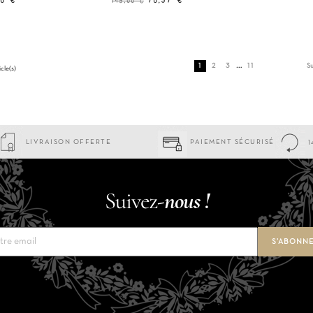
20 €
78,97 €
149,00 €
de
base
…
1
2
3
11
Su
icle(s)
LIVRAISON OFFERTE
PAIEMENT SÉCURISÉ
1
Suivez-
nous !