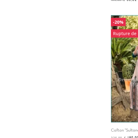
de
base
-20%
Rupture de 
Caftan "Sultan
Prix
Prix
180,0