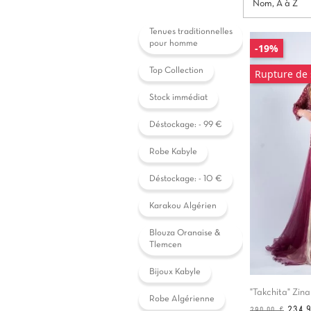
Nom, A à Z
Tenues traditionnelles
pour homme
-19%
Top Collection
Rupture de 
Stock immédiat
Déstockage: - 99 €
Robe Kabyle
Déstockage: - 10 €
Karakou Algérien
Blouza Oranaise &
Tlemcen
Bijoux Kabyle
"Takchita" Zina
Robe Algérienne
Prix
Prix
234,
290,00 €