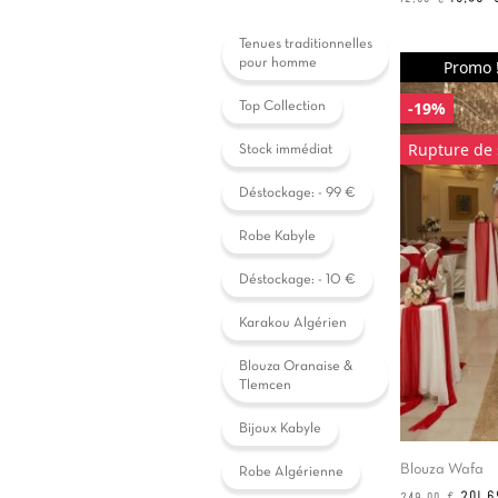
de
base
Tenues traditionnelles
pour homme
Promo 
-19%
Top Collection
Rupture de 
Stock immédiat
Déstockage: - 99 €
Robe Kabyle
Déstockage: - 10 €
Karakou Algérien
Blouza Oranaise &
Tlemcen
Bijoux Kabyle
Blouza Wafa
Robe Algérienne
Prix
Prix
201,
249,00 €