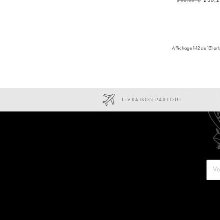
255,
290,00 €
de
base
Affichage 1-12 de 131 art
LIVRAISON PARTOUT