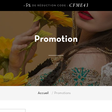
DE RÉDUCTION CODE :
120€
LIVRAISON GRATUITE DÈS
D'ACHAT
-5%
CFME43
DE RÉDUCTION CODE :
Promotion
Accueil
Promotions