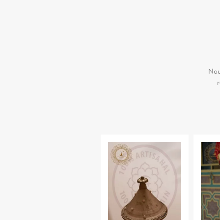
Nou
r