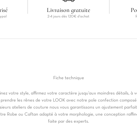
risé
Livraison gratuite
Po
ypal
2-4 jours dés 120€ d'achat
Fiche
technique
inez votre style, affirmez votre caractère jusqu'aux moindres détails, à 
 prendre les rênes de votre LOOK avec notre pole confection composé
sieurs ateliers de couture nous vous garantissons un ajustement parfai
tre Robe ou Caftan adapté à votre morphologie, une conception raffi
faite par des experts.