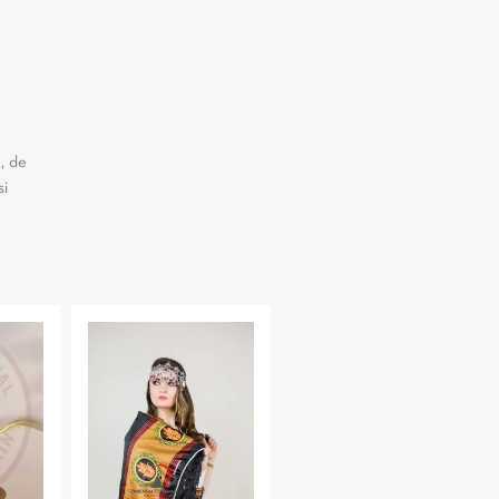
, de
si