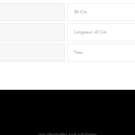
36 Cm
Longueur: 41 Cm
Tissu
avis clients
elles sont satisfaites