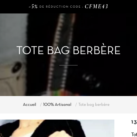
LIVRAISON GRATUITE DÈS
D'ACHAT
-5%
CFME43
DE RÉDUCTION CODE :
120€
LIVRAISON GRATUITE DÈS
D'ACHAT
-5%
CFME43
DE RÉDUCTION CODE :
TOTE BAG BERBÈRE
Accueil
100% Artisanal
Tote bag berbère
1
To