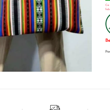
Ce 
fab
Be
Pa