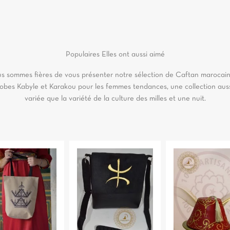
Populaires
Elles ont aussi aimé
s sommes fières de vous présenter notre sélection de Caftan marocain
obes Kabyle et Karakou pour les femmes tendances, une collection aus
variée que la variété de la culture des milles et une nuit.