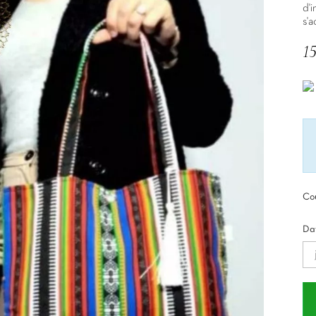
d'i
s'a
1
TT
Cou
Dat