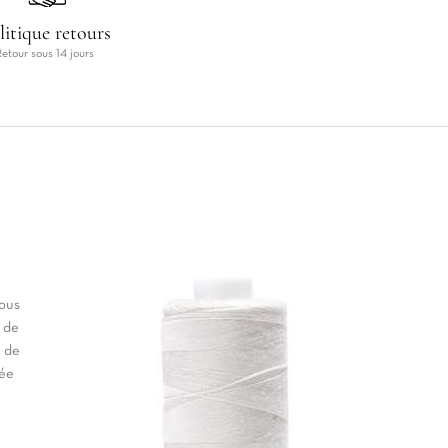
litique retours
Retour sous 14 jours
vous
 de
t de
née