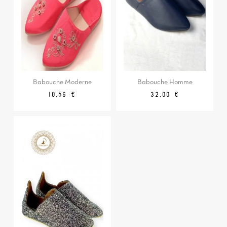
Babouche Moderne
Babouche Homme
Prix
Prix
Prix
10,56 €
32,00 €
de
base