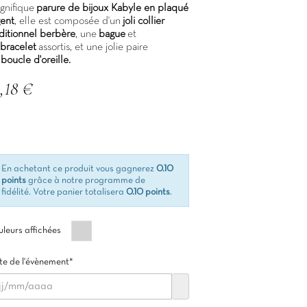
gnifique
parure de bijoux Kabyle en plaqué
gent
, elle est composée d'un
joli collier
aditionnel berbère
, une
bague
et
bracelet
assortis, et une jolie paire
boucle d'oreille.
,18 €
C
En achetant ce produit vous gagnerez
0.10
points
grâce à notre programme de
fidélité. Votre panier totalisera
0.10 points
.
Argent
leurs affichées
e de l'évènement*