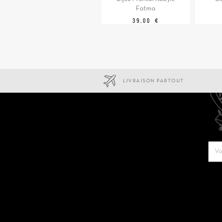
Fatma
Prix
39,00 €
LIVRAISON PARTOUT