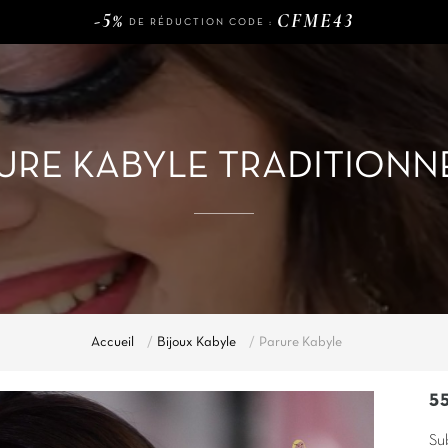
-5%
CFME43
DE RÉDUCTION CODE :
120€
LIVRAISON GRATUITE DÈS
D'ACHAT
-5%
CFME43
DE RÉDUCTION CODE :
URE KABYLE TRADITIONN
Accueil
Bijoux Kabyle
Parure Kabyle
5
Su