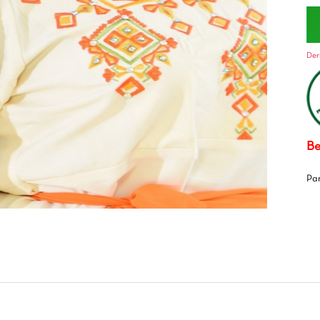
Der
Be
Pa