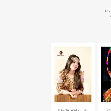
Nou
r
Bijou Frontal Kabyle
Co