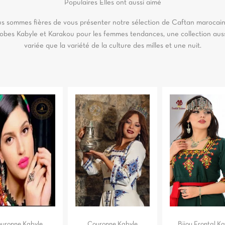
Populaires
Elles ont aussi aimé
s sommes fières de vous présenter notre sélection de Caftan marocain
obes Kabyle et Karakou pour les femmes tendances, une collection aus
variée que la variété de la culture des milles et une nuit.
uronne Kabyle
Couronne Kabyle
Bijou Frontal K