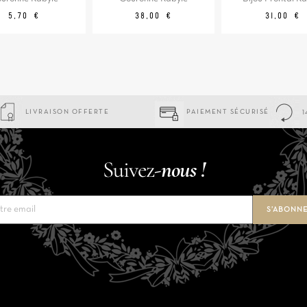
Prix
Prix
Prix
5,70 €
38,00 €
31,00 €
LIVRAISON OFFERTE
PAIEMENT SÉCURISÉ
1
Suivez-
nous !