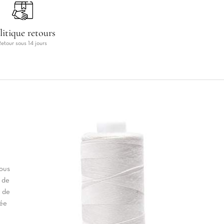
litique retours
Retour sous 14 jours
vous
 de
t de
née