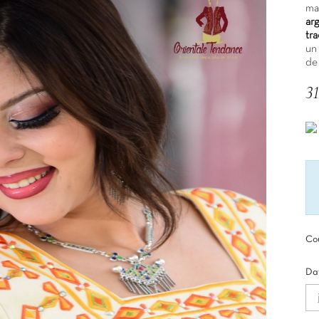
ma
ar
tr
un
de
31
TT
Cou
Dat