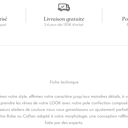
risé
Livraison gratuite
Po
ypal
2-4 jours dés 120€ d'achat
Fiche
technique
inez votre style, affirmez votre caractère jusqu'aux moindres détails, à 
 prendre les rênes de votre LOOK avec notre pole confection composé
sieurs ateliers de couture nous vous garantissons un ajustement parfai
tre Robe ou Caftan adapté à votre morphologie, une conception raffi
faite par des experts.