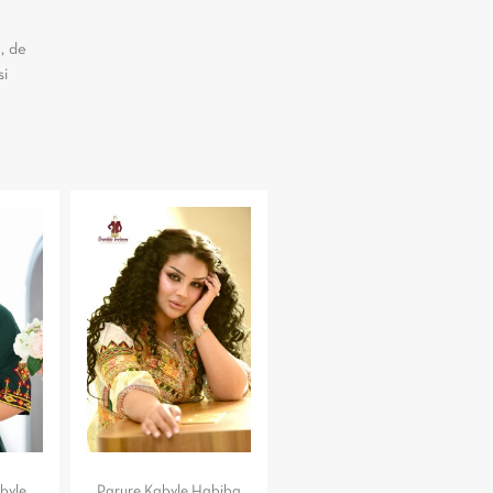
, de
si
abyle
Parure Kabyle Habiba