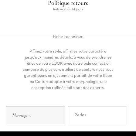
Politique retours
Retour sous 14 jours
Fiche
technique
Affinez votre style, affirmez votre caractère
jusqu'aux moindres détails, à vous de prendre les
rênes de votre LOOK avec notre pole confection
composé de plusieurs ateliers de couture nous vous
garantissons un ajustement parfait de votre Robe
ou Caftan adapté à votre morphologie, une
conception raffinée faite par des experts.
Mannequin
Perles