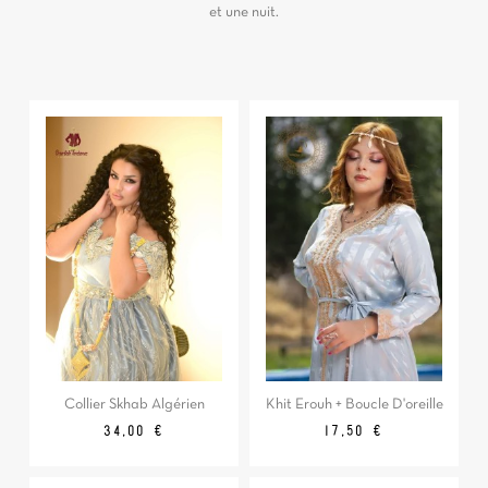
et une nuit.
Collier Skhab Algérien
Khit Erouh + Boucle D'oreille
Prix
Prix
34,00 €
17,50 €