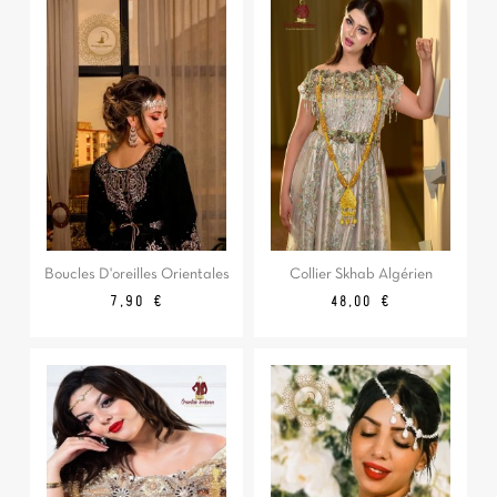
Boucles D'oreilles Orientales
Collier Skhab Algérien
Prix
Prix
7,90 €
48,00 €