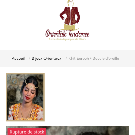
Accueil
Bijoux Orientaux
Khit Eerouh + Boucle d'oreille
Rupture de stock