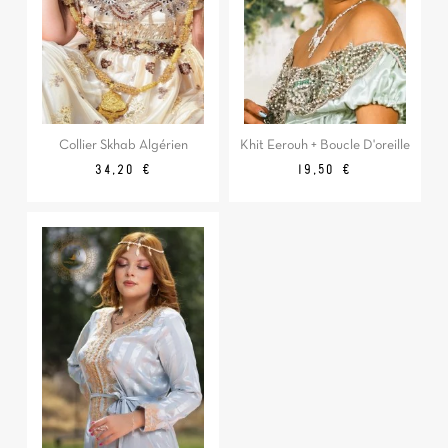
Collier Skhab Algérien
Khit Eerouh + Boucle D'oreille
Prix
Prix
34,20 €
19,50 €