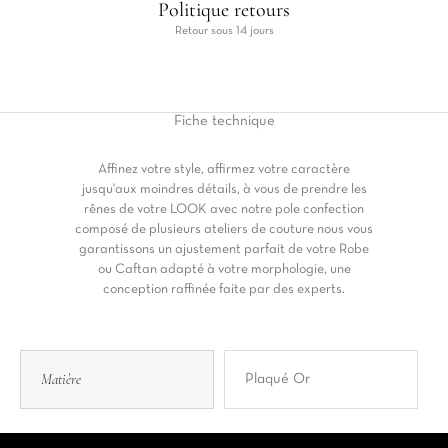
Politique retours
Retour sous 14 jours
Fiche
technique
Affinez votre style, affirmez votre caractère
jusqu'aux moindres détails, à vous de prendre les
rênes de votre LOOK avec notre pole confection
composé de plusieurs ateliers de couture nous vous
garantissons un ajustement parfait de votre Robe
ou Caftan adapté à votre morphologie, une
conception raffinée faite par des experts.
Matière
Plaqué Or