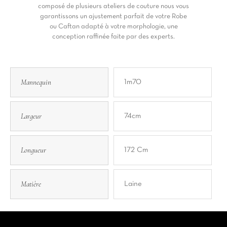
composé de plusieurs ateliers de couture nous vous
garantissons un ajustement parfait de votre Robe
ou Caftan adapté à votre morphologie, une
conception raffinée faite par des experts.
Mannequin
1m70
Largeur
74cm
Longueur
172 Cm
Matière
Laine