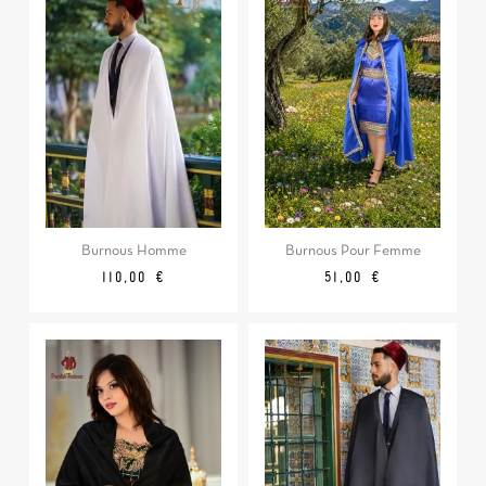
Burnous Homme
Burnous Pour Femme
Prix
Prix
110,00 €
51,00 €