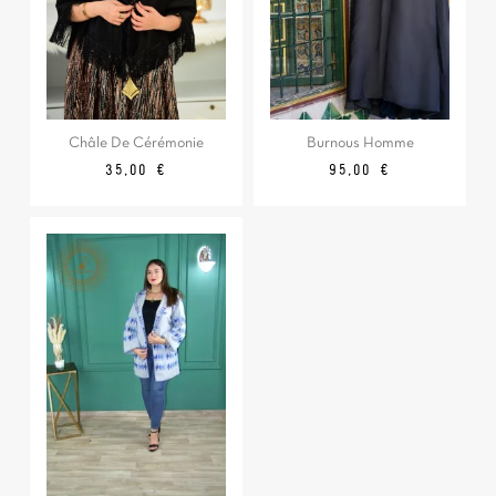
Châle De Cérémonie
Burnous Homme
Prix
Prix
35,00 €
95,00 €