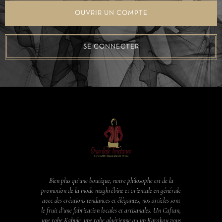
OUVRIR UN COMPTE
SE CONNECTER
Bien plus qu’une boutique, notre philosophe est de la
promotion de la mode maghrébine et orientale en générale
avec des créations tendances et élégantes, nos articles sont
le fruit d’une fabrication locales et artisanales. Un Caftan,
une robe Kabyle, une robe algérienne ou un Karakou vous