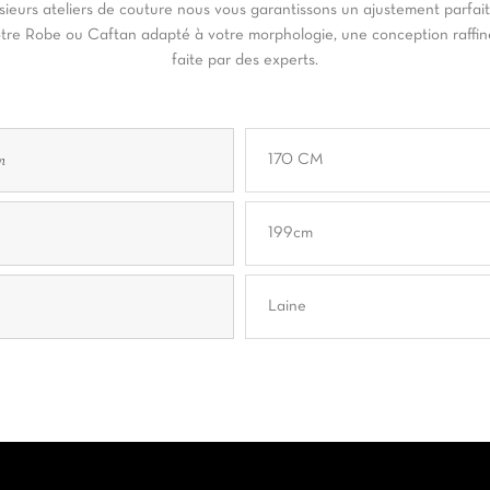
sieurs ateliers de couture nous vous garantissons un ajustement parfai
tre Robe ou Caftan adapté à votre morphologie, une conception raffi
faite par des experts.
n
170 CM
199cm
Laine