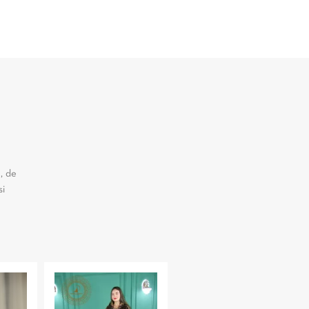
, de
si