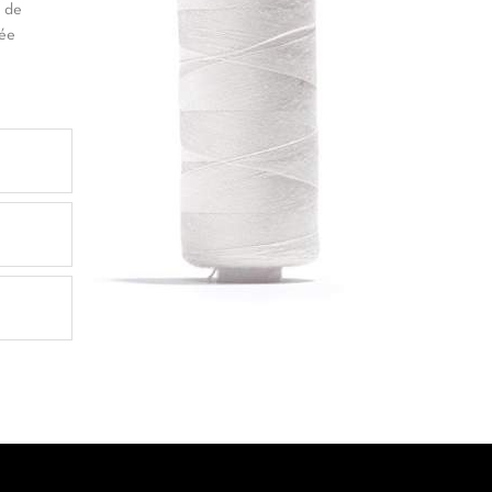
t de
née