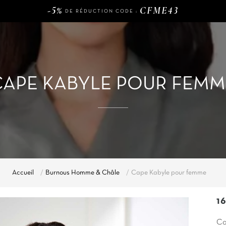
LIVRAISON GRATUITE DÈS
D'ACHAT
-5%
CFME43
DE RÉDUCTION CODE :
120€
LIVRAISON GRATUITE DÈS
D'ACHAT
-5%
CFME43
DE RÉDUCTION CODE :
CAPE KABYLE POUR FEMM
Accueil
Burnous Homme & Châle
Cape Kabyle pour femme
1
Co