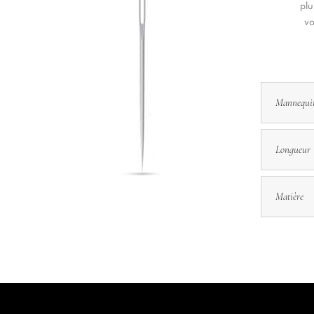
plu
vo
Mannequi
Longueur
Matière