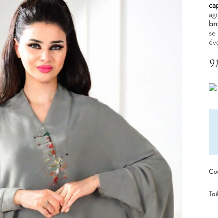
ca
ag
br
se 
év
9
TT
Cou
Tai