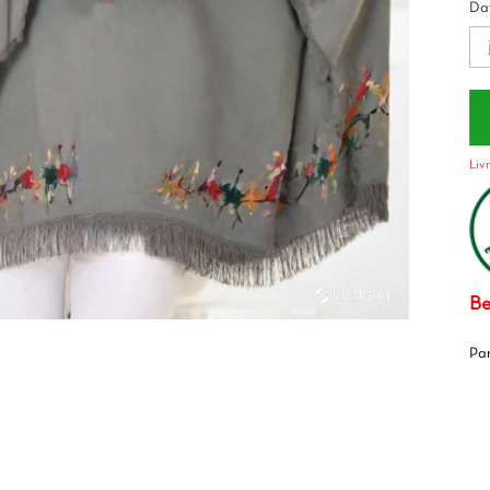
Dat
Liv
Be
Pa