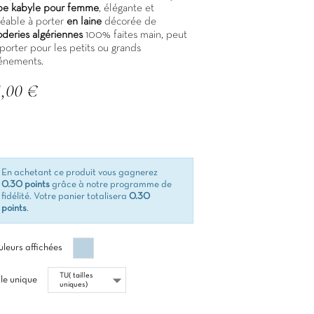
pe kabyle pour femme
, élégante et
réable à porter
en laine
décorée de
oderies
algériennes
100% faites main, peut
porter pour les petits ou grands
énements.
1,00 €
C
En achetant ce produit vous gagnerez
0.30 points
grâce à notre programme de
fidélité. Votre panier totalisera
0.30
points
.
Gris
leurs affichées
lle unique