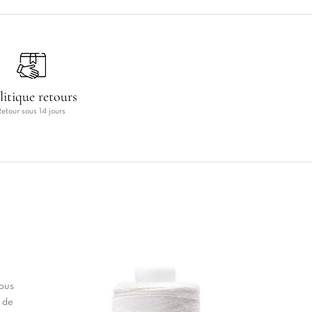
litique retours
Retour sous 14 jours
vous
 de