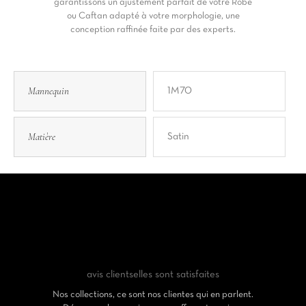
garantissons un ajustement parfait de votre Robe
ou Caftan adapté à votre morphologie, une
conception raffinée faite par des experts.
Mannequin
1M70
Matière
Satin
avis clients
elles sont satisfaites
Nos collections, ce sont nos clientes qui en parlent.