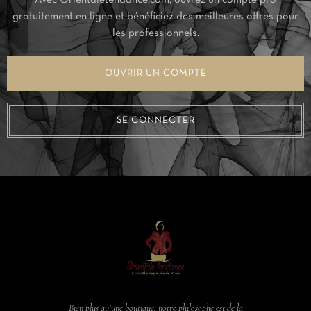
Avec Orientaletendance.com, ouvrez un compte pro
gratuitement en ligne et bénéficiez des meilleures offres pour
les professionnels.
OUVRIR UN COMPTE
SE CONNECTER
Bien plus qu’une boutique, notre philosophe est de la