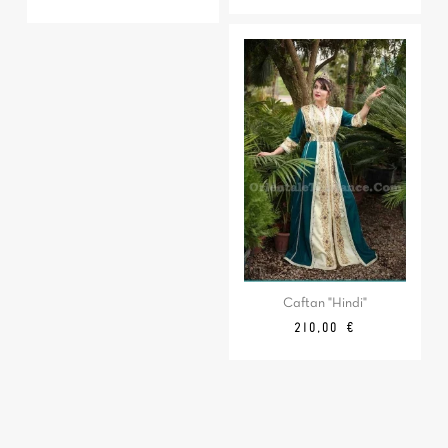
base
Caftan "Hindi"
Prix
210,00 €