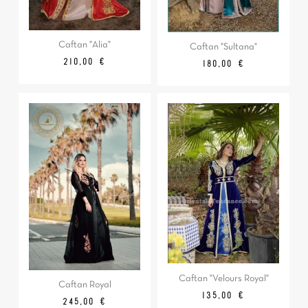
Caftan "Alia"
Caftan "Sultana"
Prix
210,00 €
Prix
Prix
180,00 €
de
base
Caftan "Velours Royal"
Caftan Royal
Prix
Prix
135,00 €
Prix
245,00 €
de