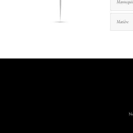
Mannequi
Matière
No