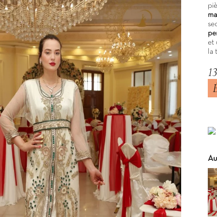
pi
ma
se
pe
et 
la 
1
TT
Au