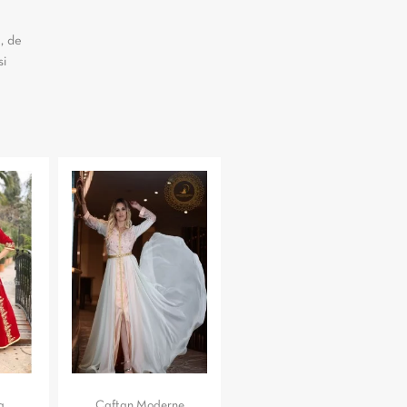
, de
si
a
Caftan Moderne