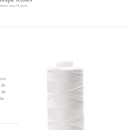
Retour sous 14 jours
vous
 de
t de
née