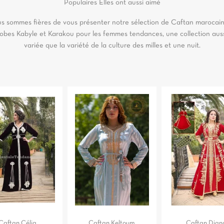
Populaires
Elles ont aussi aimé
s sommes fières de vous présenter notre sélection de Caftan marocain
obes Kabyle et Karakou pour les femmes tendances, une collection aus
variée que la variété de la culture des milles et une nuit.
Caftan Célia
Caftan Keltoum
Caftan Dian