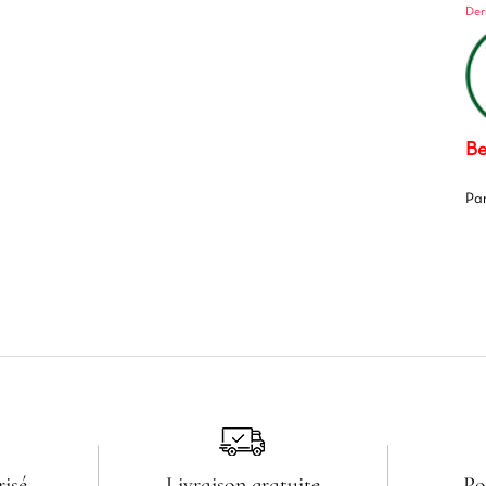
Der
Be
Pa
risé
Livraison gratuite
Po