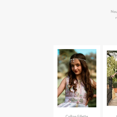
Nou
r
Caftan Fillette