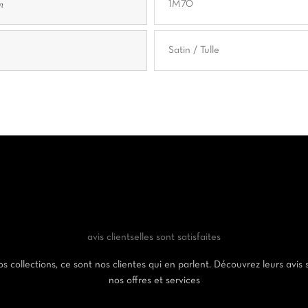
n
1M70
Satin / Tulle
avis clients
elles sont satisfaites
s collections, ce sont nos clientes qui en parlent. Découvrez leurs avis 
nos offres et services