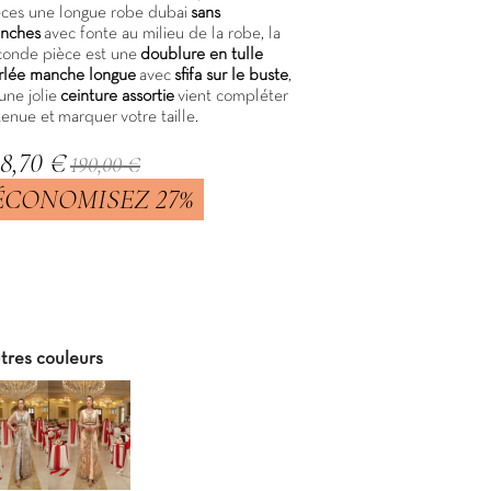
èces une longue
robe dubai
sans
nches
avec fonte au milieu de la robe, la
conde pièce est une
doublure en tulle
rlée manche longue
avec
sfifa sur le buste
,
une jolie
ceinture assortie
vient compléter
tenue et marquer votre taille.
38,70 €
190,00 €
ÉCONOMISEZ 27%
C
tres couleurs