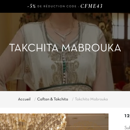
-5%
CFME43
DE RÉDUCTION CODE :
120€
LIVRAISON GRATUITE DÈS
D'ACHAT
-5%
CFME43
DE RÉDUCTION CODE :
TAKCHITA MABROUKA
Accueil
Caftan & Takchita
Takchita Mabrouka
1
Su