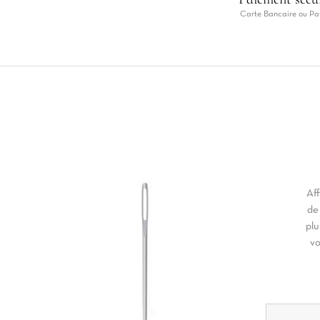
Carte Bancaire ou Pa
Aff
de
plu
vo