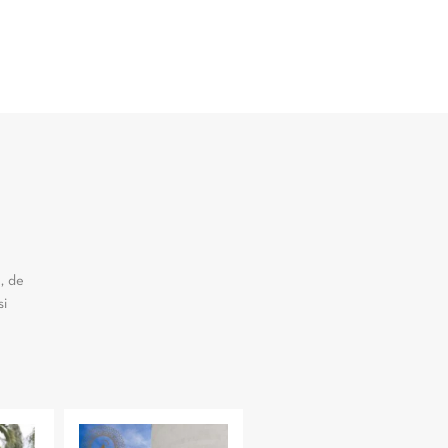
, de
si