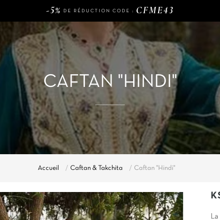
-5%
CFME43
DE RÉDUCTION CODE :
120€
LIVRAISON GRATUITE DÈS
D'ACHAT
-5%
CFME43
DE RÉDUCTION CODE :
CAFTAN "HINDI"
Accueil
Caftan & Takchita
Caftan "Hindi"
K
La