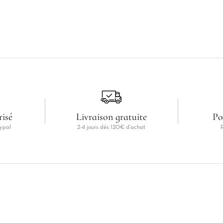
risé
Livraison gratuite
Po
ypal
2-4 jours dés 120€ d'achat