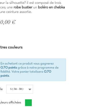
eur la silhouette? il est composé de trois
èces; une
robe bustier
un
boléro en chebka
une ceinture assortie.
10,00 €
C
tres couleurs
En achetant ce produit vous gagnerez
0.70 points
grâce à notre programme de
fidélité. Votre panier totalisera
0.70
points
.
lle
Vert
leurs affichées
émeraude