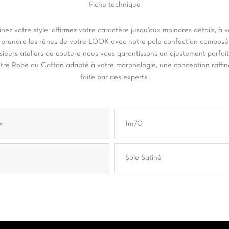
Fiche
technique
inez votre style, affirmez votre caractère jusqu'aux moindres détails, à 
 prendre les rênes de votre LOOK avec notre pole confection composé
sieurs ateliers de couture nous vous garantissons un ajustement parfai
tre Robe ou Caftan adapté à votre morphologie, une conception raffi
faite par des experts.
n
1m70
Soie Satiné