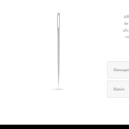
Aff
de
plu
vo
Mannequi
Matière