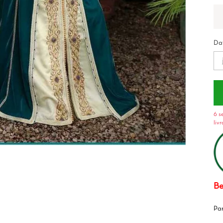
Dat
6 s
liv
Be
Pa