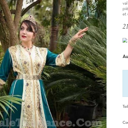
val
pi
et 
2
TT
Au
Tai
Cou