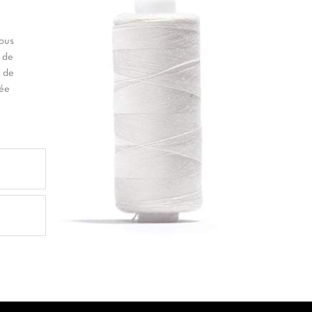
vous
 de
t de
née