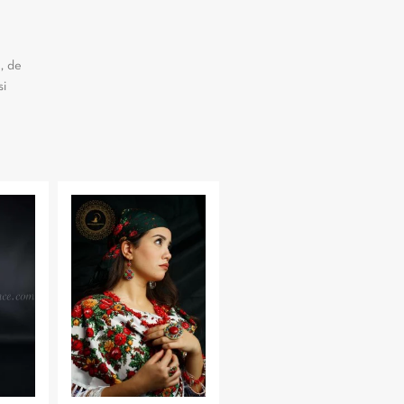
, de
si