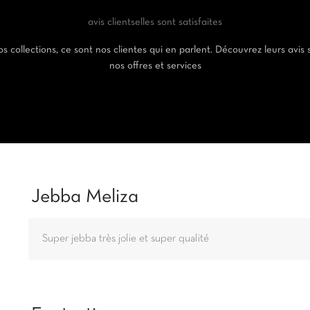
avis clients
elles sont satisfaites
s collections, ce sont nos clientes qui en parlent. Découvrez leurs avis 
nos offres et services
Jebba Meliza
Super jebba très jolie et super qualité