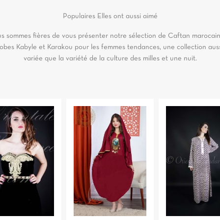
Populaires
Elles ont aussi aimé
s sommes fières de vous présenter notre sélection de Caftan marocain
obes Kabyle et Karakou pour les femmes tendances, une collection aus
variée que la variété de la culture des milles et une nuit.