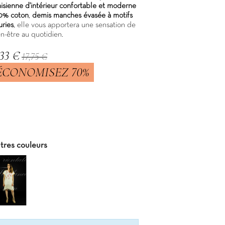
nisienne d'intérieur confortable et moderne
0% coton
,
demis manches évasée à motifs
uries
, elle vous apportera une sensation de
n-être au quotidien.
,33 €
17,75 €
ÉCONOMISEZ 70%
C
tres couleurs