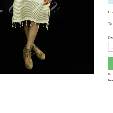
Cou
Tai
Dat
Rup
Pa