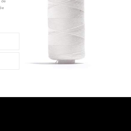
t de
née