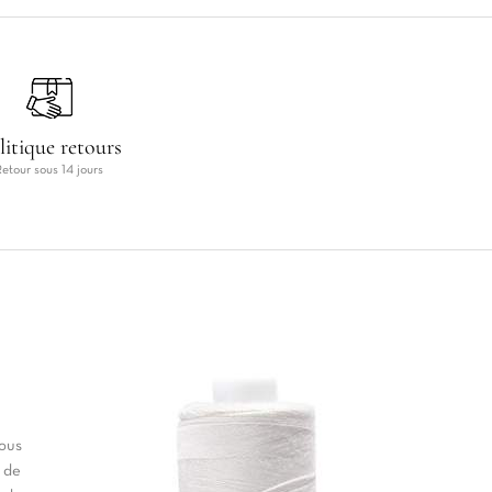
litique retours
Retour sous 14 jours
vous
 de