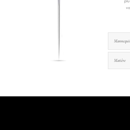
plu
vo
Mannequi
Matière