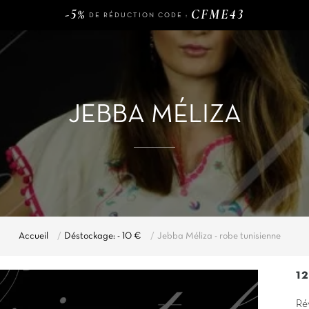
-5%
CFME43
DE RÉDUCTION CODE :
120€
LIVRAISON GRATUITE DÈS
D'ACHAT
-5%
CFME43
DE RÉDUCTION CODE :
JEBBA MÉLIZA
Accueil
Déstockage: - 10 €
Jebba Méliza - robe tunisienne
1
Ré