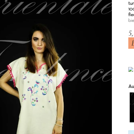
tu
10
fle
bie
5
TT
Au