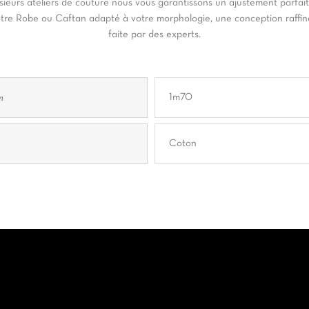
sieurs ateliers de couture nous vous garantissons un ajustement parfai
tre Robe ou Caftan adapté à votre morphologie, une conception raffi
faite par des experts.
n
1m70
Coton