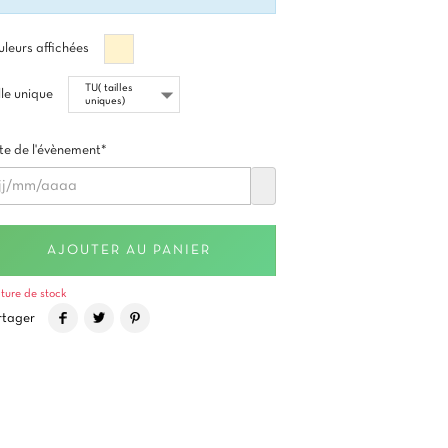
Beige
leurs affichées
lle unique
e de l'évènement*
AJOUTER AU PANIER
ture de stock
rtager