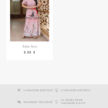
Robe Yara
Prix
Prix
9,90 €
de
base
LIVRAISON PARTOUT
LIVRAISON OFFERTE
14 JOURS POUR
PAIEMENT SÉCURISÉ
CHANGER D'AVIS