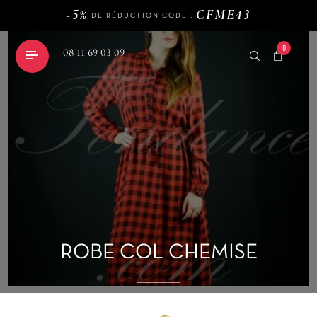
LIVRAISON GRATUITE DÈS
D'ACHAT
-5%
CFME43
DE RÉDUCTION CODE :
120€
LIVRAISON GRATUITE DÈS
D'ACHAT
-5%
CFME43
DE RÉDUCTION CODE :
0
08 11 69 03 09
shopping_cart
ROBE COL CHEMISE