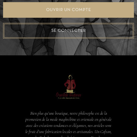
OUVRIR UN COMPTE
SE CONNECTER
Bien plus qu’une boutique, notre philosophe est de la
promotion de la mode maghrébine et orientale en générale
avec des créations tendances et élégantes, nos articles sont
le fruit d’une fabrication locales et artisanales. Un Caftan,