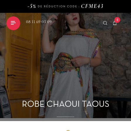
DE RÉDUCTION CODE :
120€
LIVRAISON GRATUITE DÈS
D'ACHAT
-5%
CFME43
DE RÉDUCTION CODE :
120€
LIVRAISON GRATUITE DÈS
D'ACHAT
0
08 11 69 03 09
shopping_cart
-5%
CFME43
DE RÉDUCTION CODE :
ROBE CHAOUI TAOUS