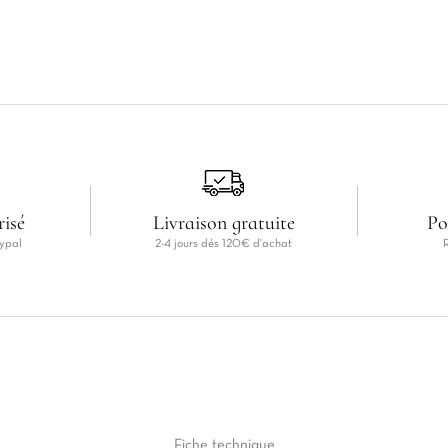
risé
Livraison gratuite
Po
ypal
2-4 jours dés 120€ d'achat
Fiche
technique