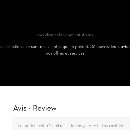
avis clients
elles sont satisfaites
s collections, ce sont nos clientes qui en parlent. Découvrez leurs avis 
nos offres et services
Avis - Review
Le modèle est très joli mais dommage que le tissu soit fin