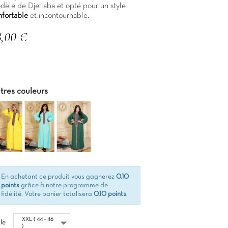
dèle de Djellaba et opté pour un style
nfortable
et incontournable.
8,00 €
C
tres couleurs
En achetant ce produit vous gagnerez
0.10
points
grâce à notre programme de
fidélité. Votre panier totalisera
0.10 points
.
lle