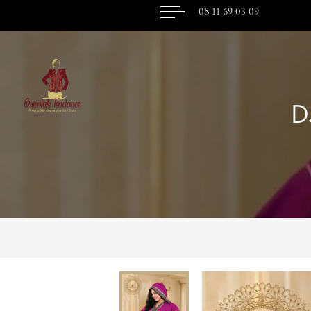
08 11 69 03 09
D