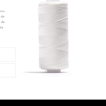
vous
 de
t de
née