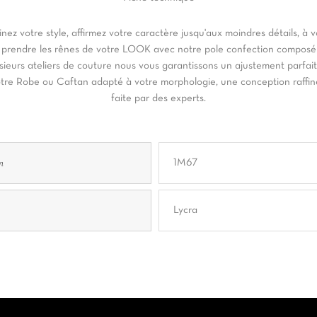
inez votre style, affirmez votre caractère jusqu'aux moindres détails, à 
 prendre les rênes de votre LOOK avec notre pole confection composé
sieurs ateliers de couture nous vous garantissons un ajustement parfai
tre Robe ou Caftan adapté à votre morphologie, une conception raffi
faite par des experts.
n
1M67
Lycra