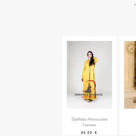
r
Djellaba Marocaine
Femme
Prix
80,00 €