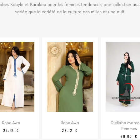
obes Kabyle et Karakou pour les femmes tendances, une collection aus
variée que la variété de la culture des milles et une nuit.
Robe Awa
Robe Awa
Djellaba Maroc
Femmes
Prix
Prix
Prix
Prix
23,12 €
23,12 €
de
de
Prix
80,00 €