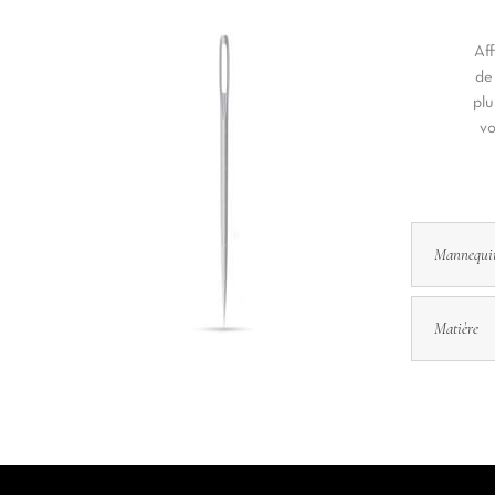
Aff
de
plu
vo
Mannequi
Matière