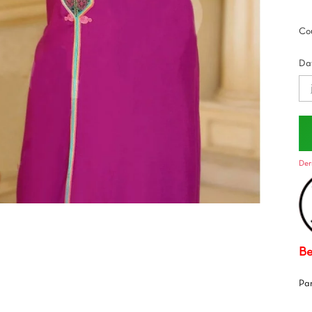
Cou
Dat
Der
Be
Pa