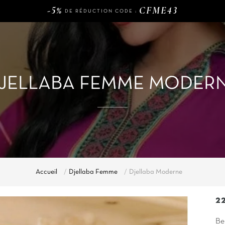
LIVRAISON GRATUITE DÈS
D'ACHAT
-5%
CFME43
DE RÉDUCTION CODE :
120€
LIVRAISON GRATUITE DÈS
D'ACHAT
-5%
CFME43
DE RÉDUCTION CODE :
JELLABA FEMME MODER
Accueil
Djellaba Femme
Djellaba Moderne
2
Be