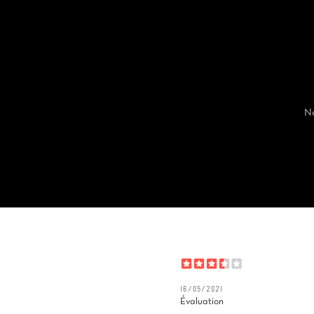
No
16/05/2021
Évaluation