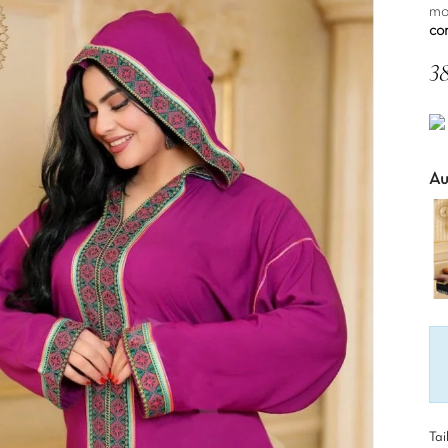
mo
co
3
TT
Au
Tai