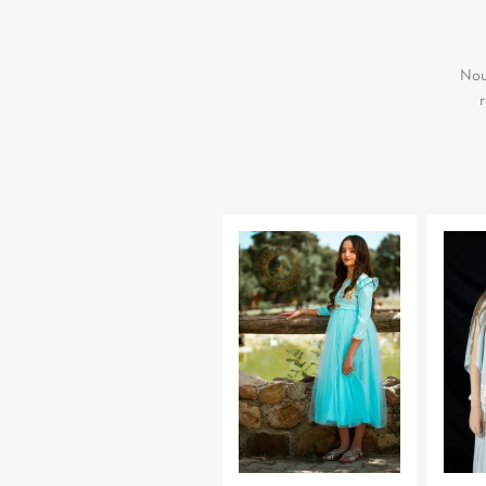
Nou
r