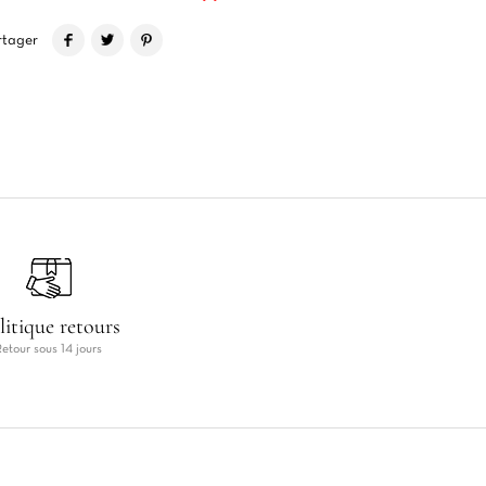
rtager
litique retours
Retour sous 14 jours