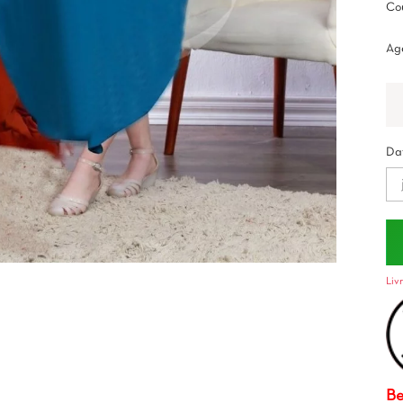
Cou
Ag
Dat
Liv
Be