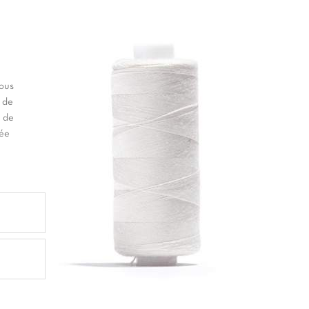
vous
 de
t de
née