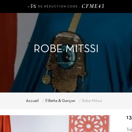
DE RÉDUCTION CODE :
120€
LIVRAISON GRATUITE DÈS
D'ACHAT
-5%
CFME43
DE RÉDUCTION CODE :
120€
LIVRAISON GRATUITE DÈS
D'ACHAT
-5%
CFME43
DE RÉDUCTION CODE :
ROBE MITSSI
Accueil
Fillette & Garçon
Robe Mitssi
1
Trè