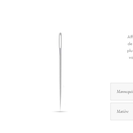
Aff
de
plu
vo
Mannequi
Matière