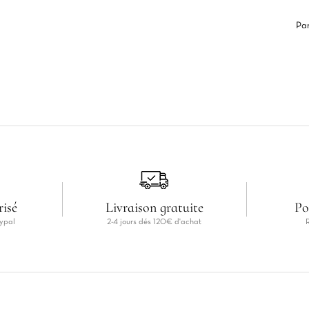
Pa
risé
Livraison gratuite
Po
ypal
2-4 jours dés 120€ d'achat