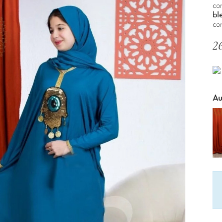
co
bl
co
2
TT
Au