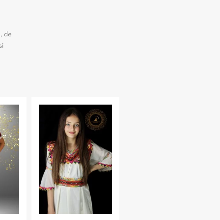
, de
si