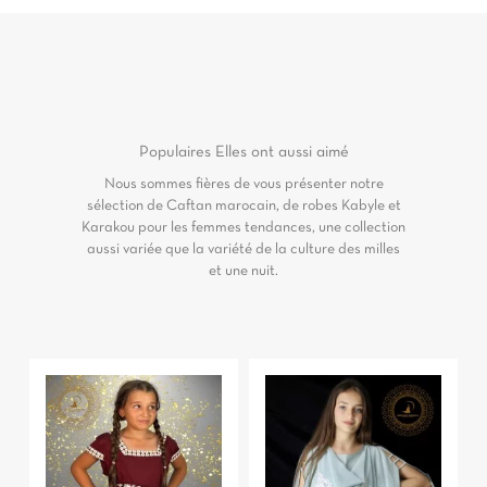
Populaires
Elles ont aussi aimé
Nous sommes fières de vous présenter notre
sélection de Caftan marocain, de robes Kabyle et
Karakou pour les femmes tendances, une collection
aussi variée que la variété de la culture des milles
et une nuit.