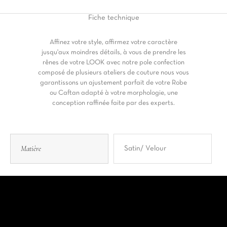
Fiche
technique
Affinez votre style, affirmez votre caractère
jusqu'aux moindres détails, à vous de prendre les
rênes de votre LOOK avec notre pole confection
composé de plusieurs ateliers de couture nous vous
garantissons un ajustement parfait de votre Robe
ou Caftan adapté à votre morphologie, une
conception raffinée faite par des experts.
Matière
Satin/ Velour