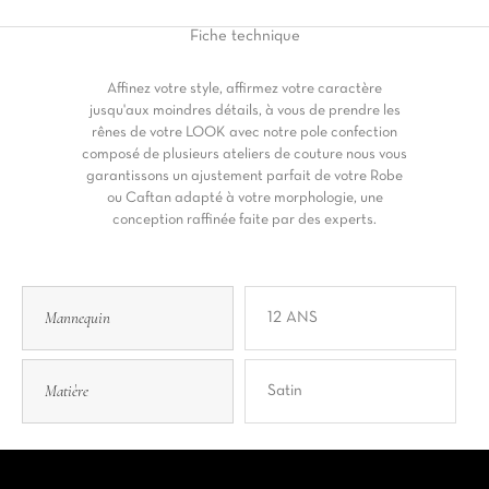
Fiche
technique
Affinez votre style, affirmez votre caractère
jusqu'aux moindres détails, à vous de prendre les
rênes de votre LOOK avec notre pole confection
composé de plusieurs ateliers de couture nous vous
garantissons un ajustement parfait de votre Robe
ou Caftan adapté à votre morphologie, une
conception raffinée faite par des experts.
Mannequin
12 ANS
Matière
Satin