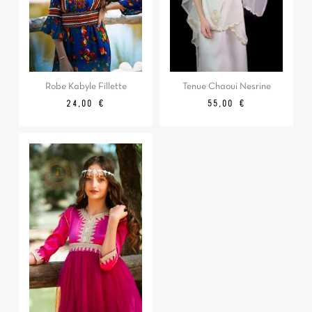
Robe Kabyle Fillette
Tenue Chaoui Nesrine
Prix
Prix
24,00 €
55,00 €