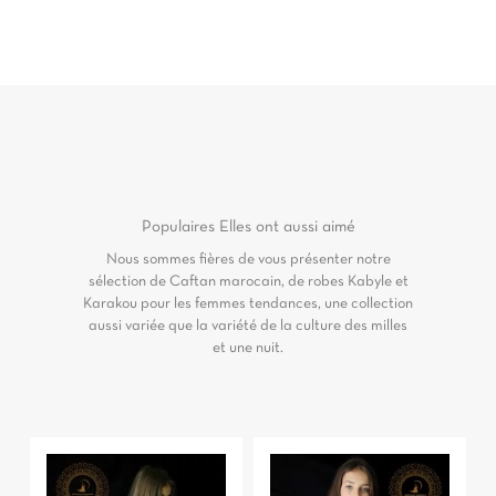
Populaires
Elles ont aussi aimé
Nous sommes fières de vous présenter notre
sélection de Caftan marocain, de robes Kabyle et
Karakou pour les femmes tendances, une collection
aussi variée que la variété de la culture des milles
et une nuit.