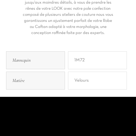
jusqu'aux moindres détails, à vous de prendre les
rênes de votre LOOK avec notre pole confection
composé de plusieurs ateliers de couture nous vous
garantissons un ajustement parfait de votre Robe
ou Caftan adapté à votre morphologie, une
conception raffinée faite par des experts.
Mannequin
1M72
Matière
Velours