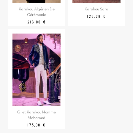
Karakou Algérien De
Karakou Sara
Cérémonie
Prix
Prix
126,28 €
de
Prix
216,00 €
base
Gilet Karakou Homme
Mohamed
Prix
175,00 €