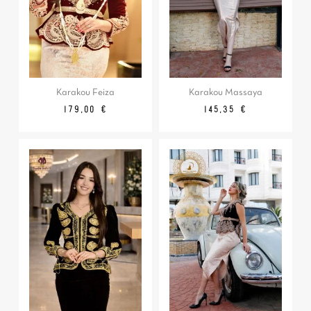
Karakou Feiza
Karakou Massaya
Prix
Prix
Prix
179,00 €
145,35 €
de
base