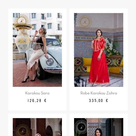
Karakou Sara
Robe Karakou Zahra
Prix
Prix
Prix
126,28 €
335,00 €
de
base