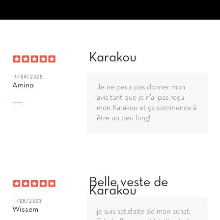
Karakou
14/04/2025
Amina
Je ne peux pas donner mon
avis tant que je n’ai pas reçu
mon Karakou et ça commence à
être un peu long!
Belle veste de
Karakou
11/08/2023
Wissem
je suis satisfaite de mon achat.