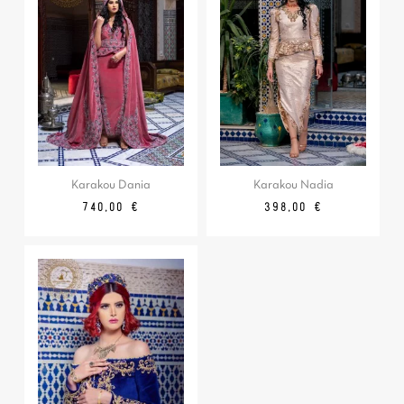
Karakou Dania
Karakou Nadia
Prix
Prix
740,00 €
398,00 €