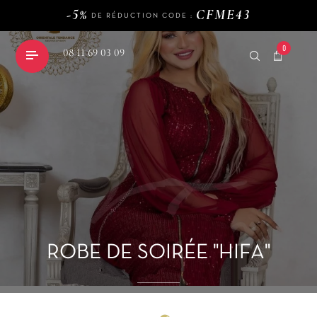
-5%
CFME43
DE RÉDUCTION CODE :
120€
LIVRAISON GRATUITE DÈS
D'ACHAT
-5%
CFME43
DE RÉDUCTION CODE :
0
08 11 69 03 09
shopping_cart
ROBE DE SOIRÉE "HIFA"