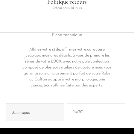
Politique retours
Retour sous 14 jours
Fiche
technique
Affinez votre style, affirmez votre caractère
jusqu'aux moindres détails, à vous de prendre les
rênes de votre LOOK avec notre pole confection
composé de plusieurs ateliers de couture nous vous
garantissons un ajustement parfait de votre Robe
ou Caftan adapté à votre morphologie, une
conception raffinée faite par des experts.
Mannequin
1m70