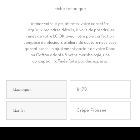
Fiche
technique
Affinez votre style, affirmez votre caractère
jusqu'aux moindres détails, à vous de prendre les
rênes de votre LOOK avec notre pole confection
composé de plusieurs ateliers de couture nous vous
garantissons un ajustement parfait de votre Robe
ou Caftan adapté à votre morphologie, une
conception raffinée faite par des experts.
Mannequin
1m70
Matière
Crêpe Froissée