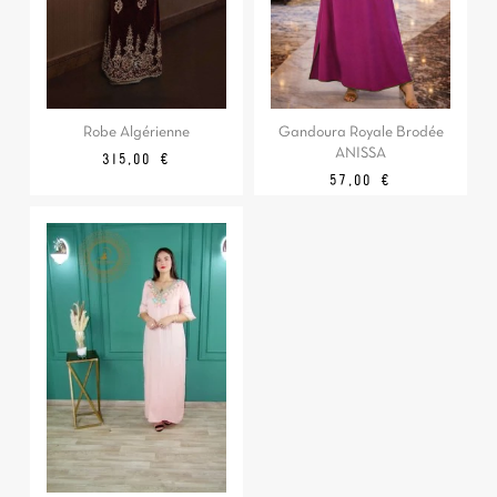
Robe Algérienne
Gandoura Royale Brodée
ANISSA
Prix
315,00 €
Prix
57,00 €