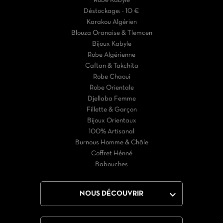
Robe Kabyle
Déstockage: - 10 €
Karakou Algérien
Blouza Oranaise & Tlemcen
Bijoux Kabyle
Robe Algérienne
Caftan & Takchita
Robe Chaoui
Robe Orientale
Djellaba Femme
Fillette & Garçon
Bijoux Orientaux
100% Artisanal
Burnous Homme & Châle
Coffret Hénné
Babouches

NOUS DÉCOUVRIR