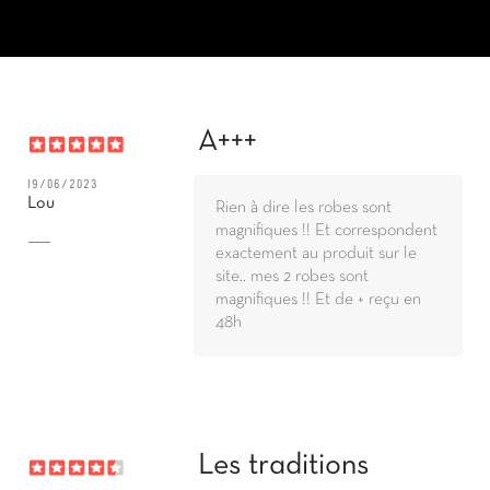
A+++
19/06/2023
Lou
Rien à dire les robes sont
magnifiques !! Et correspondent
exactement au produit sur le
site.. mes 2 robes sont
magnifiques !! Et de + reçu en
48h
Les traditions