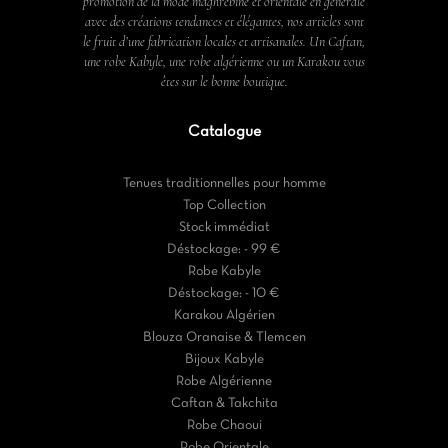
promotion de la mode maghrébine et orientale en générale
avec des créations tendances et élégantes, nos articles sont
le fruit d’une fabrication locales et artisanales. Un Caftan,
une robe Kabyle, une robe algérienne ou un Karakou vous
êtes sur le bonne boutique.
Catalogue
Tenues traditionnelles pour homme
Top Collection
Stock immédiat
Déstockage: - 99 €
Robe Kabyle
Déstockage: - 10 €
Karakou Algérien
Blouza Oranaise & Tlemcen
Bijoux Kabyle
Robe Algérienne
Caftan & Takchita
Robe Chaoui
Robe Orientale