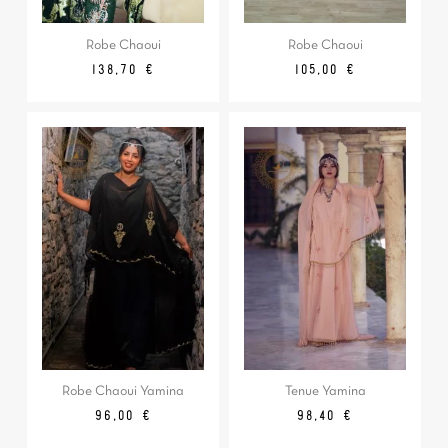
Robe Chaoui
Robe Chaoui
Prix
Prix
138,70 €
105,00 €
Robe Chaoui Yamina
Tenue Yamina
Prix
Prix
Prix
96,00 €
98,40 €
de