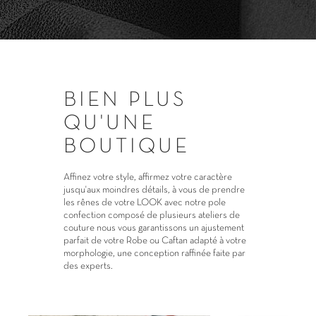
BIEN PLUS
QU'UNE
BOUTIQUE
Affinez votre style, affirmez votre caractère
jusqu'aux moindres détails, à vous de prendre
les rênes de votre LOOK avec notre pole
confection composé de plusieurs ateliers de
couture nous vous garantissons un ajustement
parfait de votre Robe ou Caftan adapté à votre
morphologie, une conception raffinée faite par
des experts.