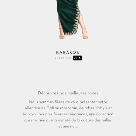
KARAKOU
20 €
A PARTIR DE
Découvrez nos
meilleures robes
Nous sommes fières de vous présenter notre
sélection de Caftan marocain, de robes Kabyle et
Karakou pour les femmes tendances, une collection
aussi variée que la variété de la culture des milles
et une nuit.