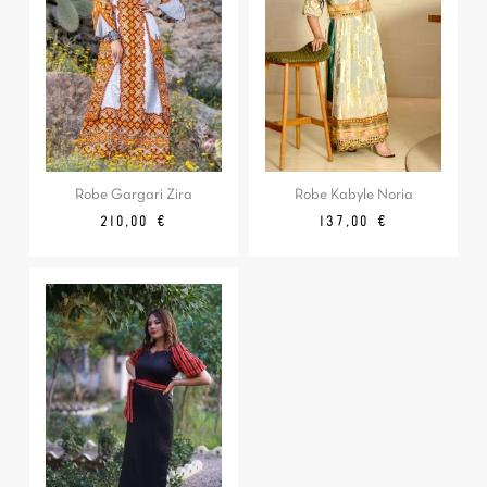
Robe Gargari Zira
Robe Kabyle Noria
Prix
Prix
210,00 €
137,00 €