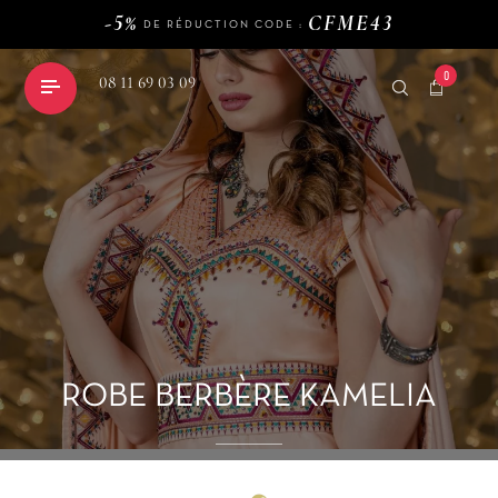
-5%
CFME43
DE RÉDUCTION CODE :
120€
LIVRAISON GRATUITE DÈS
D'ACHAT
-5%
CFME43
DE RÉDUCTION CODE :
0
08 11 69 03 09
shopping_cart
ROBE BERBÈRE KAMELIA