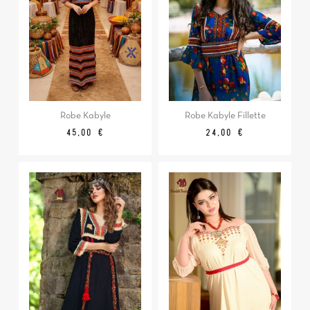
Robe Kabyle
Robe Kabyle Fillette
Prix
Prix
45,00 €
24,00 €