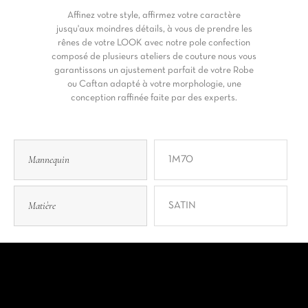
Affinez votre style, affirmez votre caractère
jusqu'aux moindres détails, à vous de prendre les
rênes de votre LOOK avec notre pole confection
composé de plusieurs ateliers de couture nous vous
garantissons un ajustement parfait de votre Robe
ou Caftan adapté à votre morphologie, une
conception raffinée faite par des experts.
Mannequin
1M70
Matière
SATIN