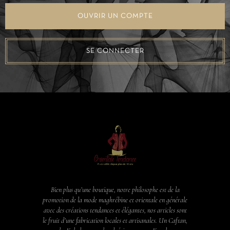
OUVRIR UN COMPTE
SE CONNECTER
Bien plus qu’une boutique, notre philosophe est de la
promotion de la mode maghrébine et orientale en générale
avec des créations tendances et élégantes, nos articles sont
le fruit d’une fabrication locales et artisanales. Un Caftan,