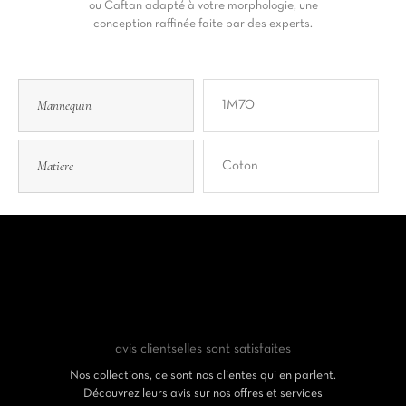
ou Caftan adapté à votre morphologie, une
conception raffinée faite par des experts.
Mannequin
1M70
Matière
Coton
avis clients
elles sont satisfaites
Nos collections, ce sont nos clientes qui en parlent.
Découvrez leurs avis sur nos offres et services