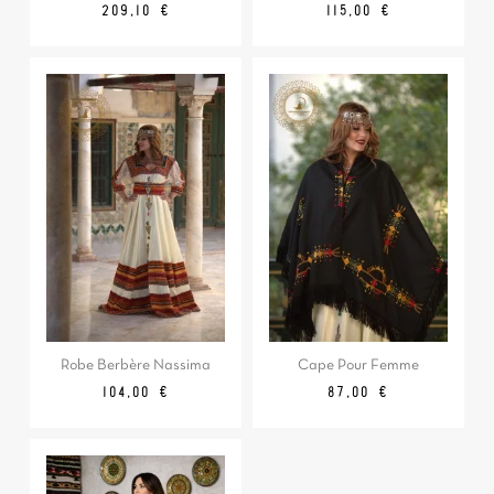
Prix
Prix
Prix
209,10 €
115,00 €
de
base
Robe Berbère Nassima
Cape Pour Femme
Prix
Prix
104,00 €
87,00 €