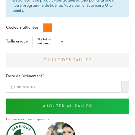
En achetant ce produit vous gagnerez
0.10 points
grâce à
notre programme de fidélité. Votre panier totalisera
0.10
points
.
Orange
Couleurs affichées
Taille unique
GRILLE DES TAILLES
Date de l'évènement*
AJOUTER AU PANIER
Livraison express disponible