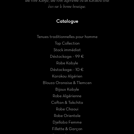
une robe Kabyle, une robe algérienne ou un Karakou vous
êtes sur le bonne boutique.
Catalogue
Tenues traditionnelles pour homme
Top Collection
Stock immédiat
Déstockage: - 99 €
Robe Kabyle
Déstockage: - 10 €
Karakou Algérien
Blouza Oranaise & Tlemcen
Bijoux Kabyle
Robe Algérienne
Caftan & Takchita
Robe Chaoui
Robe Orientale
Djellaba Femme
Fillette & Garçon