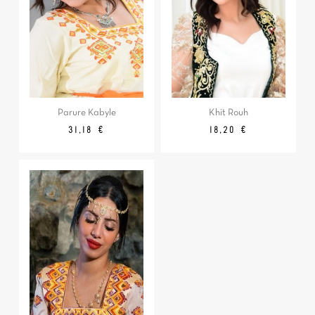
Parure Kabyle
Khit Rouh
Prix
Prix
31,18 €
18,20 €