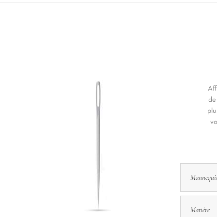
Aff
de
plu
vo
Mannequi
Matière