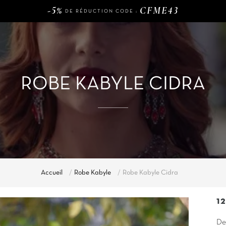
-5%
CFME43
DE RÉDUCTION CODE :
120€
LIVRAISON GRATUITE DÈS
D'ACHAT
-5%
CFME43
DE RÉDUCTION CODE :
ROBE KABYLE CIDRA
Accueil
Robe Kabyle
Robe Kabyle Cidra
1
De