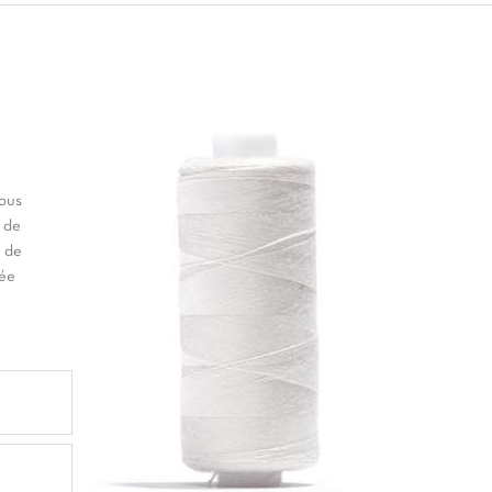
vous
 de
t de
née