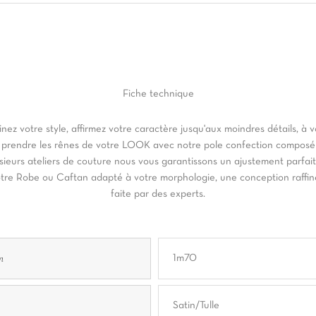
Fiche
technique
inez votre style, affirmez votre caractère jusqu'aux moindres détails, à 
 prendre les rênes de votre LOOK avec notre pole confection composé
sieurs ateliers de couture nous vous garantissons un ajustement parfai
tre Robe ou Caftan adapté à votre morphologie, une conception raffi
faite par des experts.
n
1m70
Satin/tulle