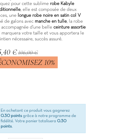
aquez pour cette sublime
robe Kabyle
ditionnelle
, elle est composée de deux
èces, une
longue robe noire en satin col V
né de galons avec
manche en tulle
, la robe
t accompagnée d'une belle
ceinture assortie
 marquera votre taille et vous apportera le
ntien nécessaire, succès assuré.
5,40 €
106,00 €
ÉCONOMISEZ 10%
C
En achetant ce produit vous gagnerez
0.30 points
grâce à notre programme de
fidélité. Votre panier totalisera
0.30
points
.