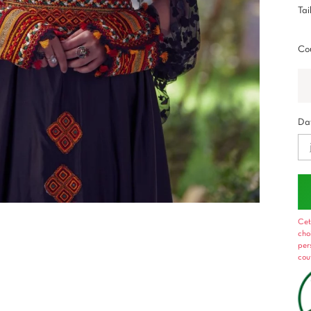
Tai
Cou
Dat
Cet
cho
per
cou