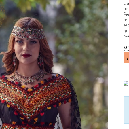
cr
tra
Pi
or
es
qui
mai
9
TT