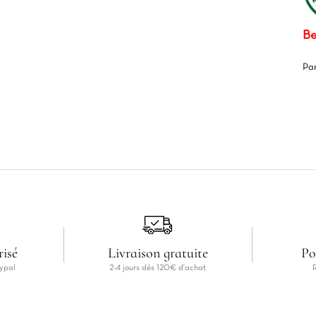
Be
Pa
risé
Livraison gratuite
Po
ypal
2-4 jours dés 120€ d'achat