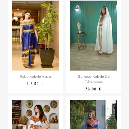
Robe Kabyle Assia
Burnous Kabyle De
Cérémonie
Prix
117,00 €
Prix
56,00 €