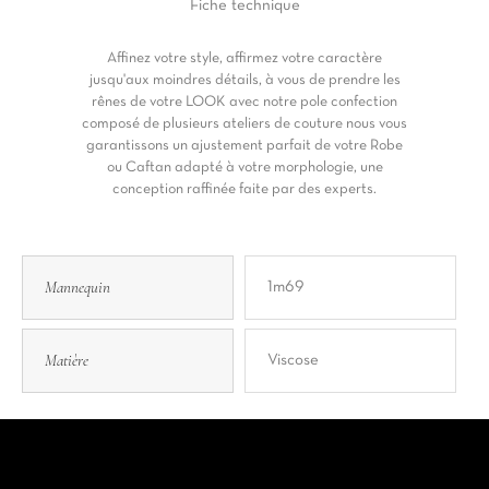
Fiche
technique
Affinez votre style, affirmez votre caractère
jusqu'aux moindres détails, à vous de prendre les
rênes de votre LOOK avec notre pole confection
composé de plusieurs ateliers de couture nous vous
garantissons un ajustement parfait de votre Robe
ou Caftan adapté à votre morphologie, une
conception raffinée faite par des experts.
Mannequin
1m69
Matière
Viscose