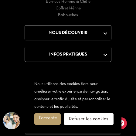
Burnous Homme & Châle
Coffret Hénné
Babouches

NOUS DÉCOUVRIR

INFOS PRATIQUES
Nous utilisons des cookies tiers pour
Facebook
Twitter
YouTube
Instagram
améliorer votre expérience de navigation,
analyser le trafic du site et personnaliser le
Via Messenger
Via Twitter
contenu et les publicités.
J'accepte
Refuser les cookies
© 2026 - Orientale Tendance