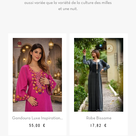
aussi variée que la variété de la culture des milles
et une nuit.
Gandoura Luxe Inspiration...
Robe Bissame
Prix
Prix
Prix
55,00 €
17,82 €
de
base