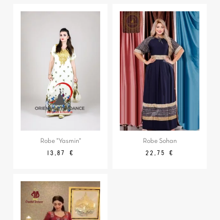
Robe "Yasmin"
Robe Sohan
Prix
Prix
Prix
Prix
13,87 €
22,75 €
de
de
base
base